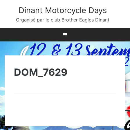
Skip
Dinant Motorcycle Days
to
content
Organisé par le club Brother Eagles Dinant
DOM_7629