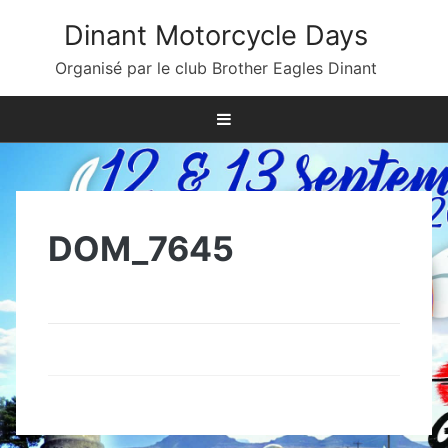
Skip
Dinant Motorcycle Days
to
content
Organisé par le club Brother Eagles Dinant
DOM_7645