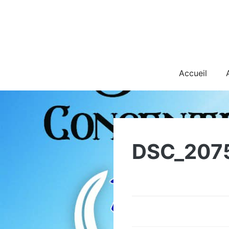
Skip
to
content
Accueil
DSC_207