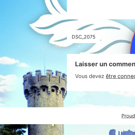
Navigation
DSC_2075
de
l’article
Laisser un commen
Vous devez
être conne
Proud