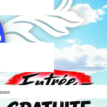
Jagani
.