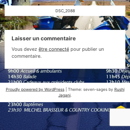
Navigation
DSC_2088
de
l’article
Laisser un commentaire
Vous devez
être connecté
pour publier un
commentaire.
Proudly powered by WordPress
|
Theme: seven-sages by
Rushi
Jagani
.