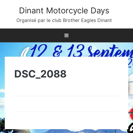
Skip
Dinant Motorcycle Days
to
content
Organisé par le club Brother Eagles Dinant
DSC_2088