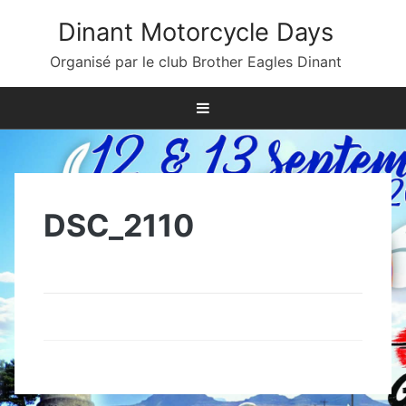
Skip
Dinant Motorcycle Days
to
content
Organisé par le club Brother Eagles Dinant
DSC_2110