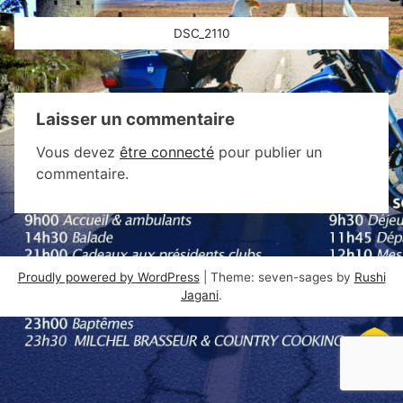
Navigation
DSC_2110
de
l’article
Laisser un commentaire
Vous devez
être connecté
pour publier un
commentaire.
Proudly powered by WordPress
|
Theme: seven-sages by
Rushi
Jagani
.