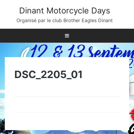
Skip
Dinant Motorcycle Days
to
content
Organisé par le club Brother Eagles Dinant
DSC_2205_01