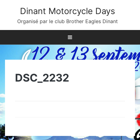
Skip
Dinant Motorcycle Days
to
content
Organisé par le club Brother Eagles Dinant
DSC_2232