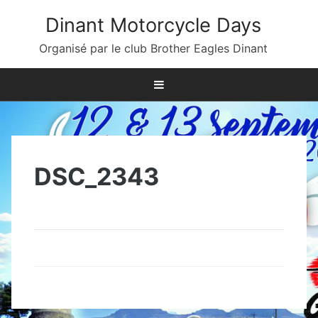
Skip
Dinant Motorcycle Days
to
content
Organisé par le club Brother Eagles Dinant
DSC_2343