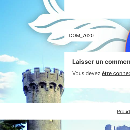
Navigation
DOM_7620
de
l’article
Laisser un commen
Vous devez
être conne
Proud