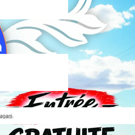
Jagani
.