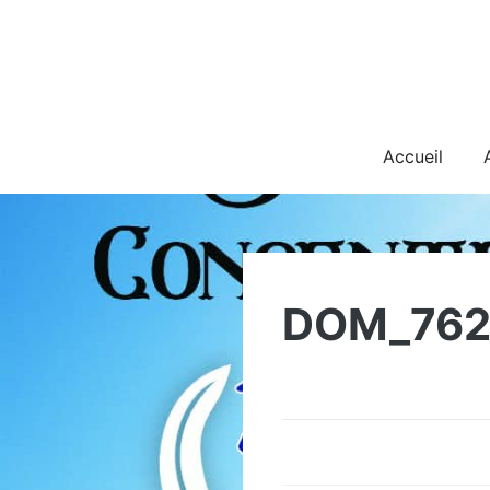
Skip
to
content
Accueil
DOM_76