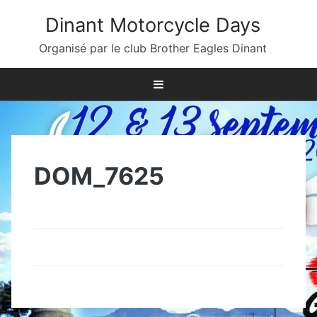
Skip
Dinant Motorcycle Days
to
content
Organisé par le club Brother Eagles Dinant
DOM_7625