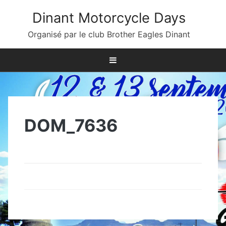
Skip
Dinant Motorcycle Days
to
content
Organisé par le club Brother Eagles Dinant
DOM_7636