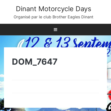
Skip
Dinant Motorcycle Days
to
content
Organisé par le club Brother Eagles Dinant
DOM_7647