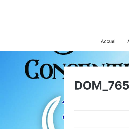
Skip
to
content
Accueil
DOM_765