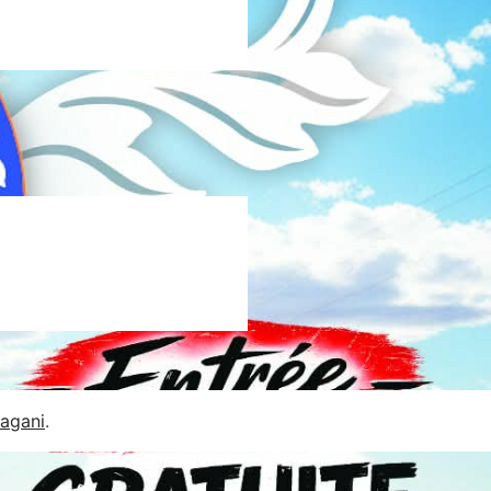
Jagani
.