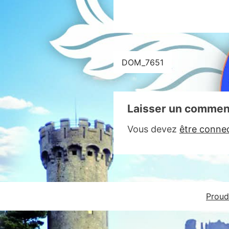
Navigation
DOM_7651
de
l’article
Laisser un commen
Vous devez
être conne
Proud