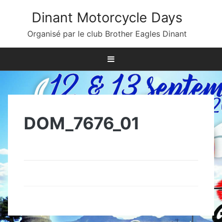
Skip
Dinant Motorcycle Days
to
content
Organisé par le club Brother Eagles Dinant
DOM_7676_01