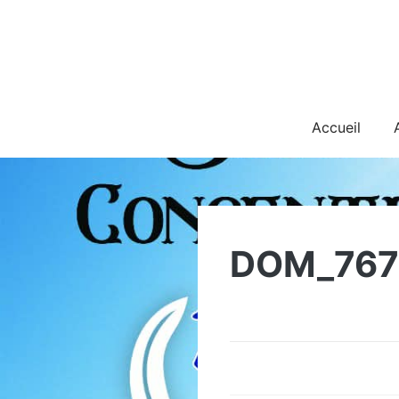
Skip
to
content
Accueil
DOM_767