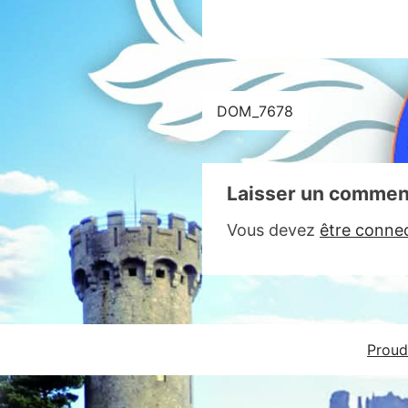
Navigation
DOM_7678
de
l’article
Laisser un commen
Vous devez
être conne
Proud