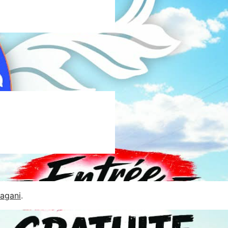
Jagani
.