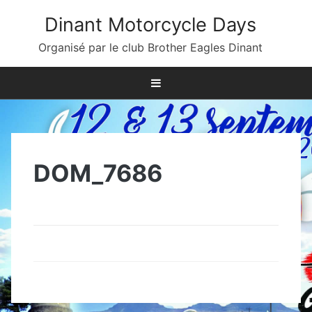
Skip
Dinant Motorcycle Days
to
content
Organisé par le club Brother Eagles Dinant
DOM_7686