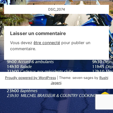
Navigation
DSC_2074
de
l’article
Laisser un commentaire
Vous devez
être connecté
pour publier un
commentaire.
Proudly powered by WordPress
|
Theme: seven-sages by
Rushi
Jagani
.