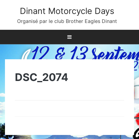
Skip
Dinant Motorcycle Days
to
content
Organisé par le club Brother Eagles Dinant
DSC_2074