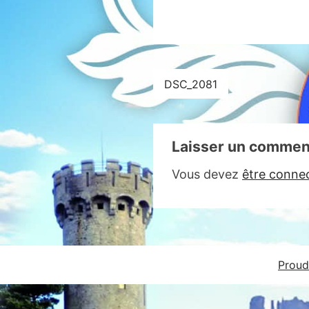
Navigation
DSC_2081
de
l’article
Laisser un commen
Vous devez
être conne
Proud