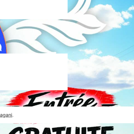
Jagani
.