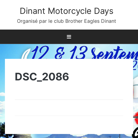
Skip
Dinant Motorcycle Days
to
content
Organisé par le club Brother Eagles Dinant
DSC_2086