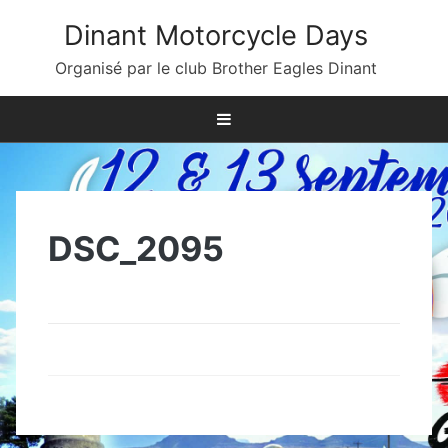
Skip
Dinant Motorcycle Days
to
content
Organisé par le club Brother Eagles Dinant
DSC_2095