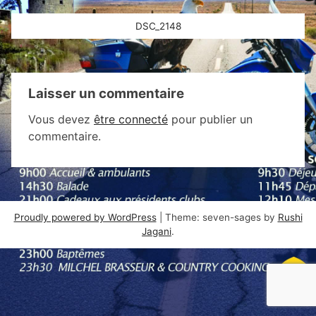
Navigation
DSC_2148
de
l’article
Laisser un commentaire
Vous devez
être connecté
pour publier un
commentaire.
Proudly powered by WordPress
|
Theme: seven-sages by
Rushi
Jagani
.