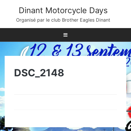
Skip
Dinant Motorcycle Days
to
content
Organisé par le club Brother Eagles Dinant
DSC_2148