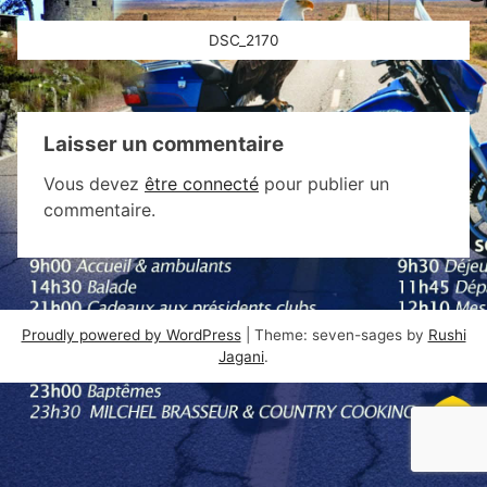
Navigation
DSC_2170
de
l’article
Laisser un commentaire
Vous devez
être connecté
pour publier un
commentaire.
Proudly powered by WordPress
|
Theme: seven-sages by
Rushi
Jagani
.