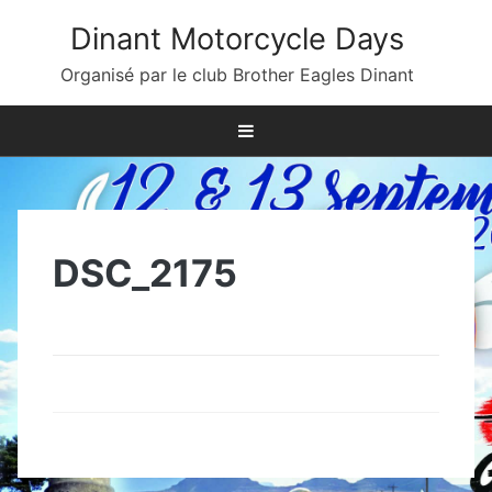
Skip
Dinant Motorcycle Days
to
content
Organisé par le club Brother Eagles Dinant
DSC_2175