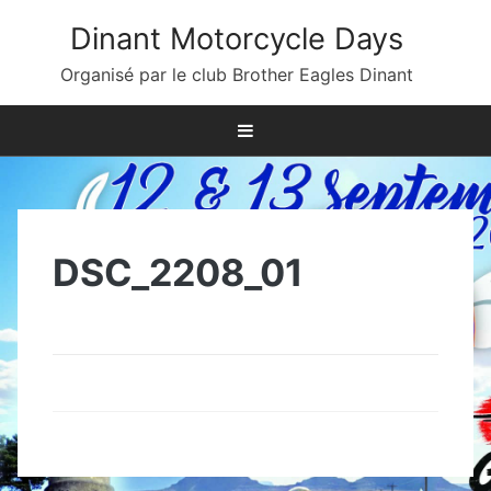
Skip
Dinant Motorcycle Days
to
content
Organisé par le club Brother Eagles Dinant
DSC_2208_01