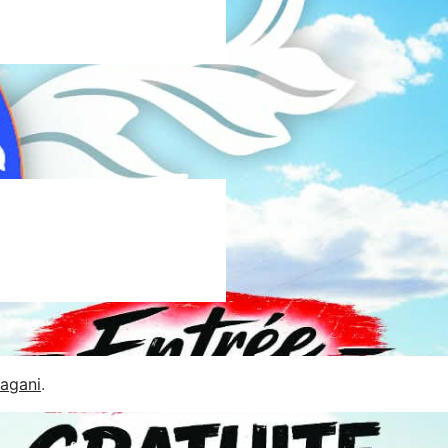
Jagani
.