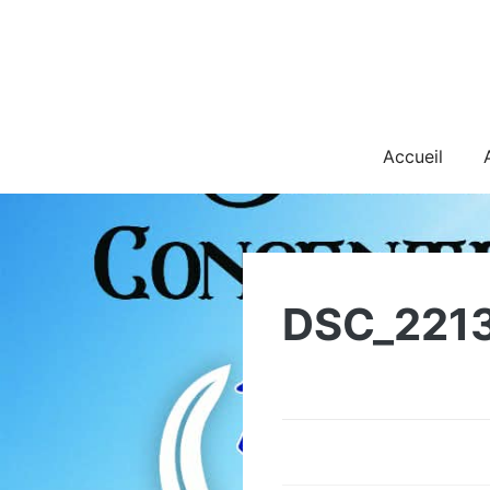
Skip
to
content
Accueil
DSC_221