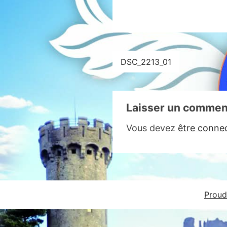
Navigation
DSC_2213_01
de
l’article
Laisser un commen
Vous devez
être conne
Proud