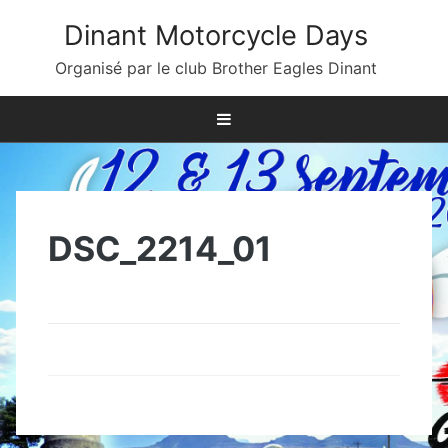
Skip
Dinant Motorcycle Days
to
content
Organisé par le club Brother Eagles Dinant
DSC_2214_01