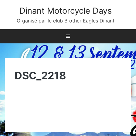
Skip
Dinant Motorcycle Days
to
content
Organisé par le club Brother Eagles Dinant
DSC_2218