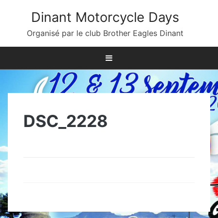
Skip
Dinant Motorcycle Days
to
content
Organisé par le club Brother Eagles Dinant
DSC_2228