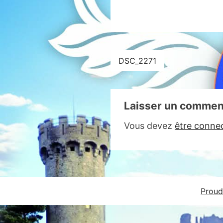
Navigation
DSC_2271
de
l’article
Laisser un commen
Vous devez
être conne
Proud