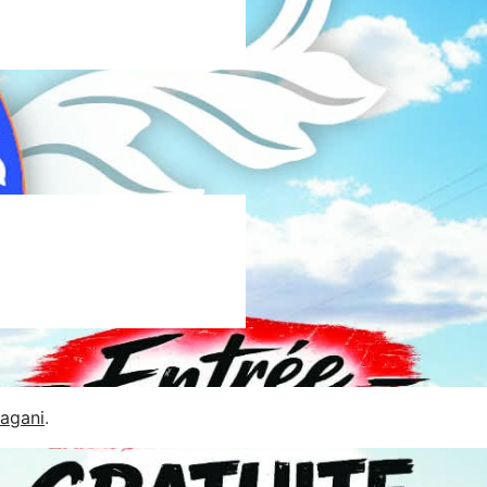
Jagani
.