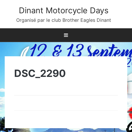
Skip
Dinant Motorcycle Days
to
content
Organisé par le club Brother Eagles Dinant
DSC_2290