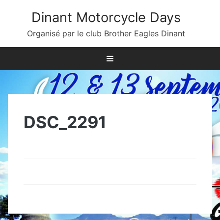
Skip
Dinant Motorcycle Days
to
content
Organisé par le club Brother Eagles Dinant
DSC_2291