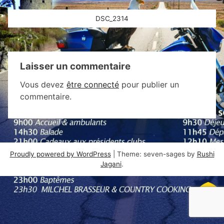
Navigation
DSC_2314
de
l’article
Laisser un commentaire
Vous devez
être connecté
pour publier un
commentaire.
Proudly powered by WordPress
|
Theme: seven-sages by
Rushi
Jagani
.