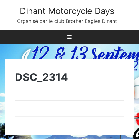
Skip
Dinant Motorcycle Days
to
content
Organisé par le club Brother Eagles Dinant
DSC_2314