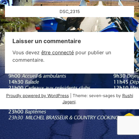
Navigation
DSC_2315
de
l’article
Laisser un commentaire
Vous devez
être connecté
pour publier un
commentaire.
Proudly powered by WordPress
|
Theme: seven-sages by
Rushi
Jagani
.