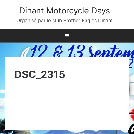
Skip
Dinant Motorcycle Days
to
content
Organisé par le club Brother Eagles Dinant
DSC_2315