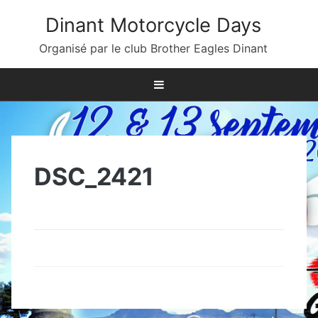
Skip
Dinant Motorcycle Days
to
content
Organisé par le club Brother Eagles Dinant
DSC_2421