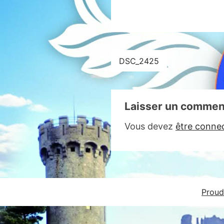
Navigation
DSC_2425
de
l’article
Laisser un commen
Vous devez
être conne
Proud