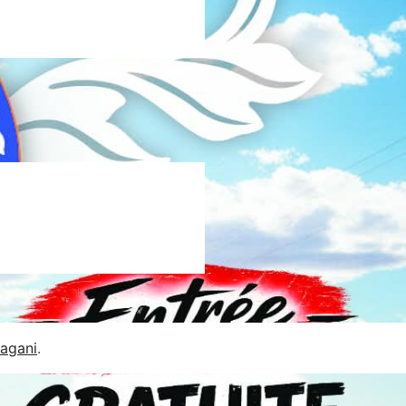
Jagani
.