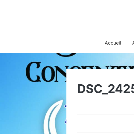
Skip
to
content
Accueil
DSC_242