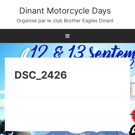
Skip
Dinant Motorcycle Days
to
content
Organisé par le club Brother Eagles Dinant
DSC_2426