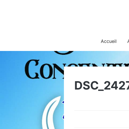
Skip
to
content
Accueil
DSC_242