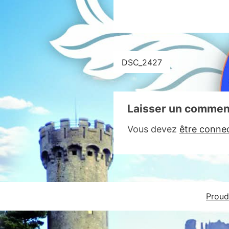
Navigation
DSC_2427
de
l’article
Laisser un commen
Vous devez
être conne
Proud