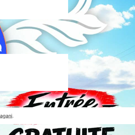
Jagani
.