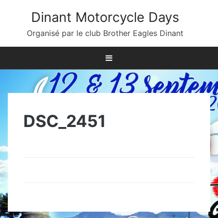
Skip
Dinant Motorcycle Days
to
content
Organisé par le club Brother Eagles Dinant
DSC_2451