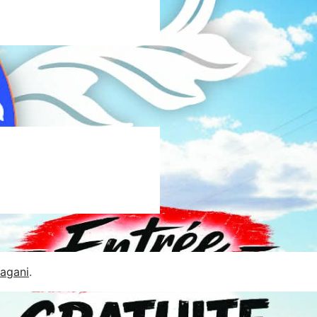
Jagani
.