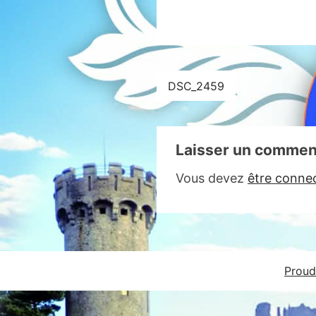
Navigation
DSC_2459
de
l’article
Laisser un commen
Vous devez
être conne
Proud