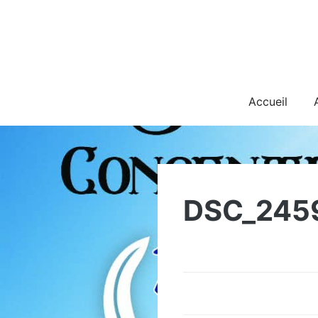
Skip
to
content
Accueil
DSC_245