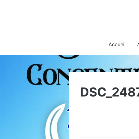
Skip
to
content
Accueil
DSC_248