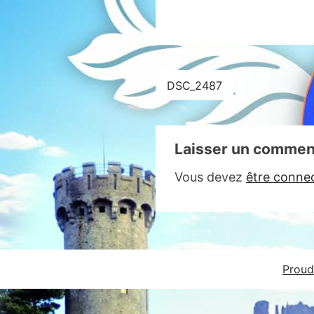
Navigation
DSC_2487
de
l’article
Laisser un commen
Vous devez
être conne
Proud