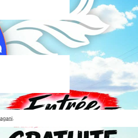
Jagani
.