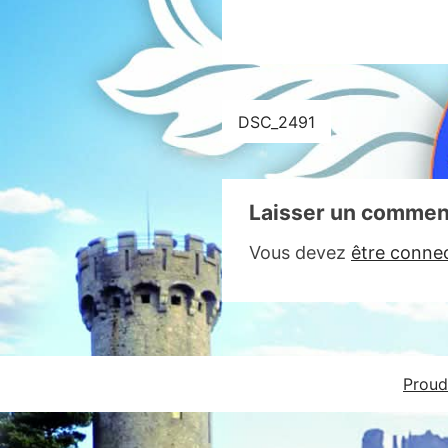
Navigation
DSC_2491
de
l’article
Laisser un commen
Vous devez
être conne
Proud