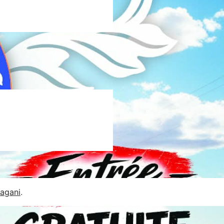
Jagani
.