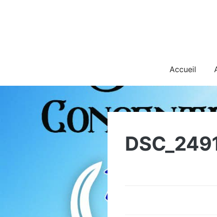
Skip
to
content
Accueil
DSC_249