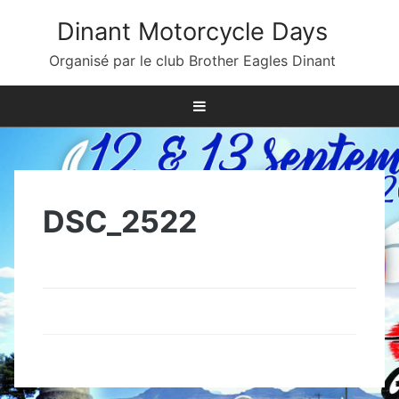
Skip
Dinant Motorcycle Days
to
content
Organisé par le club Brother Eagles Dinant
DSC_2522