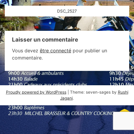
Navigation
DSC_2527
de
l’article
Laisser un commentaire
Vous devez
être connecté
pour publier un
commentaire.
Proudly powered by WordPress
|
Theme: seven-sages by
Rushi
Jagani
.