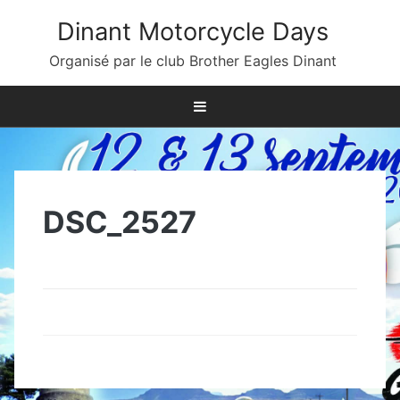
Skip
Dinant Motorcycle Days
to
content
Organisé par le club Brother Eagles Dinant
DSC_2527