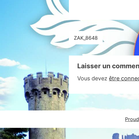
Navigation
ZAK_8648
de
l’article
Laisser un commen
Vous devez
être conne
Proud