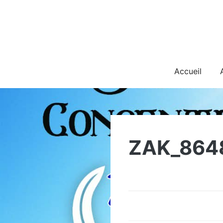
Skip
to
content
Accueil
ZAK_864