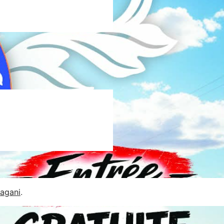
Jagani
.