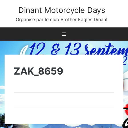
Skip
Dinant Motorcycle Days
to
content
Organisé par le club Brother Eagles Dinant
ZAK_8659