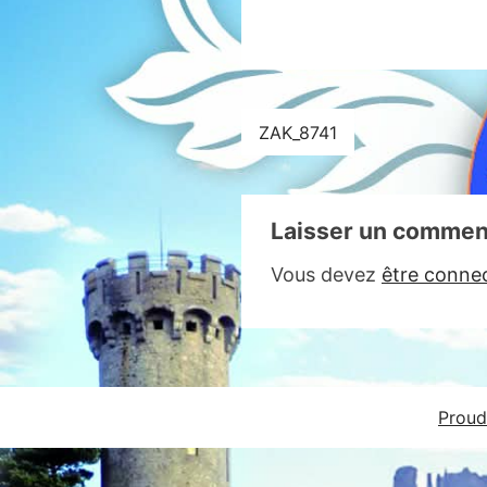
Navigation
ZAK_8741
de
l’article
Laisser un commen
Vous devez
être conne
Proud