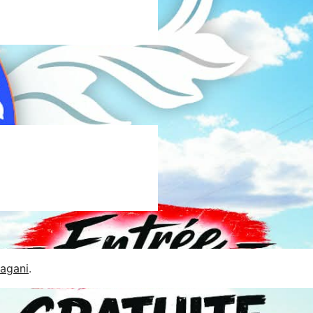
Jagani
.