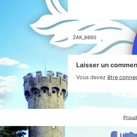
Navigation
ZAK_8860
de
l’article
Laisser un commen
Vous devez
être conne
Proud