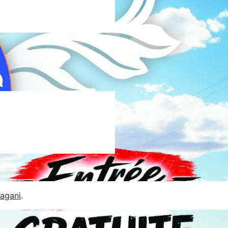
Jagani
.