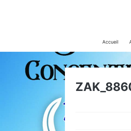
Skip
to
content
Accueil
ZAK_886