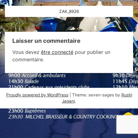
Navigation
ZAK_8926
de
l’article
Laisser un commentaire
Vous devez
être connecté
pour publier un
commentaire.
Proudly powered by WordPress
|
Theme: seven-sages by
Rushi
Jagani
.